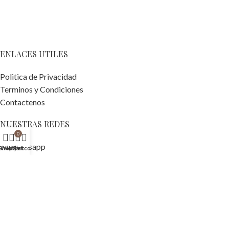
ENLACES UTILES
Politica de Privacidad
Terminos y Condiciones
Contactenos
NUESTRAS REDES
0
whatsapp
Shop
Wishlist
My account
Cart
Facebook
Instagram
Tiktok
Todos los derechos reservados
2025
Tiendas DYO
.