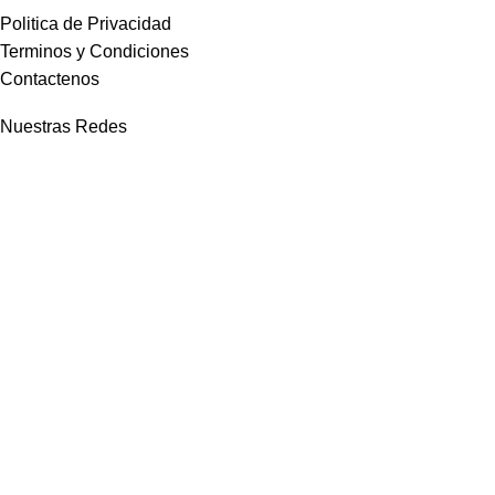
Politica de Privacidad
Terminos y Condiciones
Contactenos
Nuestras Redes
whatsapp
Facebook
Instagram
Tiktok
Todos los derechos reservados
2025
Tiendas DYO
.
Facebook
Instagram
WhatsApp
TikTok
Shop
Wishlist
0
Cart
My account