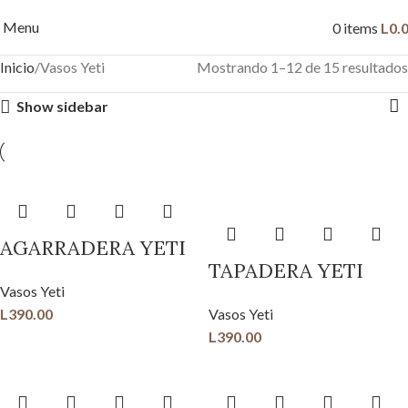
Menu
0
items
L
0.
Inicio
Vasos Yeti
Mostrando 1–12 de 15 resultados
Show sidebar
AGARRADERA YETI
TAPADERA YETI
Vasos Yeti
L
390.00
Vasos Yeti
L
390.00