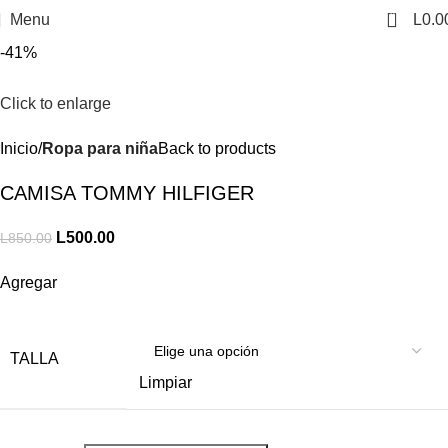
0
Menu
L
0.0
-41%
Click to enlarge
Inicio
Ropa para niña
Back to products
CAMISA TOMMY HILFIGER
L
500.00
L
850.00
Agregar
TALLA
Limpiar