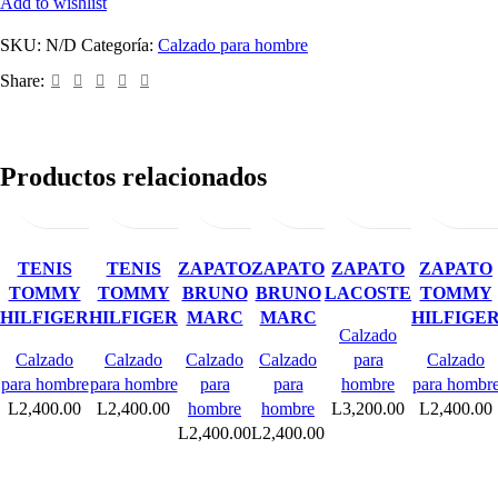
Add to wishlist
SKU:
N/D
Categoría:
Calzado para hombre
Share:
Seleccionar
Quick
Add
Seleccionar
Add
Quick
Add
Seleccionar
Add
Quick
Seleccionar
Add
Quick
Add
Seleccionar
Add
Quick
Add
Add
Selecciona
Add
Quic
Productos relacionados
opciones
view
opciones
to
to
view
opciones
to
to
view
opciones
to
view
to
opciones
to
view
to
opciones
to
view
to
compare
wishlist
compare
wishlist
compare
wishlist
compare
wishlist
compare
wishli
TENIS
TENIS
ZAPATO
ZAPATO
ZAPATO
ZAPATO
TOMMY
TOMMY
BRUNO
BRUNO
LACOSTE
TOMMY
HILFIGER
HILFIGER
MARC
MARC
HILFIGE
Calzado
Calzado
Calzado
Calzado
Calzado
para
Calzado
para hombre
para hombre
para
para
hombre
para hombr
L
2,400.00
L
2,400.00
hombre
hombre
L
3,200.00
L
2,400.00
L
2,400.00
L
2,400.00