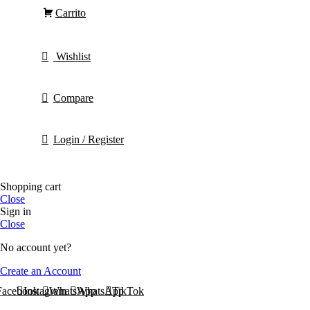
Carrito
Wishlist
Compare
Login / Register
Shopping cart
Close
Sign in
Close
No account yet?
Create an Account
Facebook
Instagram
WhatsApp
WhatsApp
TikTok