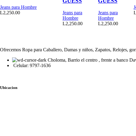
GUESS
GUESS
Jeans para Hombre
J
L
2,250.00
Jeans para
Jeans para
Hombre
Hombre
L
2,250.00
L
2,250.00
Ofrecemos Ropa para Caballero, Damas y niños, Zapatos, Relojes, gorr
Choloma, Barrio el centro , frente a banco Da
Celular: 9797-1636
Ubicacion