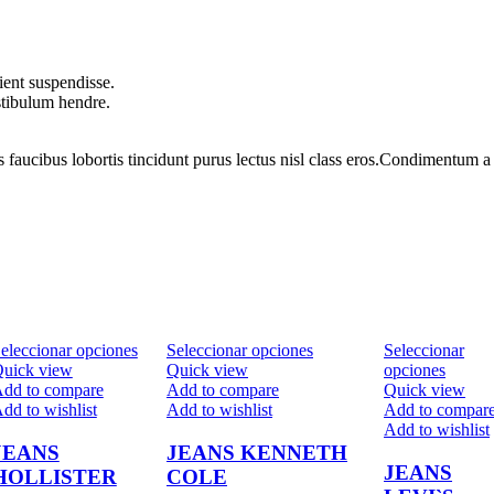
ient suspendisse.
stibulum hendre.
s faucibus lobortis tincidunt purus lectus nisl class eros.Condimentum 
eleccionar opciones
Seleccionar opciones
Seleccionar
uick view
Quick view
opciones
dd to compare
Add to compare
Quick view
dd to wishlist
Add to wishlist
Add to compar
Add to wishlist
JEANS
JEANS KENNETH
JEANS
HOLLISTER
COLE