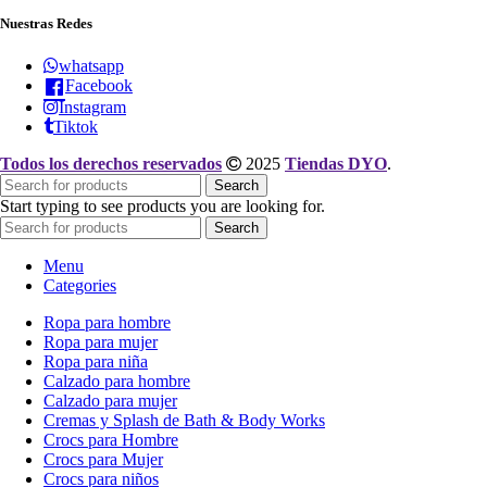
Nuestras Redes
whatsapp
Facebook
Instagram
Tiktok
Todos los derechos reservados
2025
Tiendas DYO
.
Search
Start typing to see products you are looking for.
Search
Menu
Categories
Ropa para hombre
Ropa para mujer
Ropa para niña
Calzado para hombre
Calzado para mujer
Cremas y Splash de Bath & Body Works
Crocs para Hombre
Crocs para Mujer
Crocs para niños