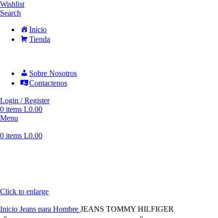
Wishlist
Search
Inicio
Tienda
Sobre Nosotros
Contactenos
Login / Register
0
items
L
0.00
Menu
0
items
L
0.00
Click to enlarge
Inicio
Jeans para Hombre
JEANS TOMMY HILFIGER