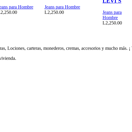
LEVI`S
eans para Hombre
Jeans para Hombre
L
2,250.00
L
2,250.00
Jeans para
Hombre
L
2,250.00
as, Lociones, carteras, monederos, cremas, accesorios y mucho más. ¡
vivienda.