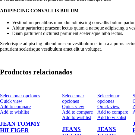
ADIPISCING CONVALLIS BULUM
Vestibulum penatibus nunc dui adipiscing convallis bulum partur
Abitur parturient praesent lectus quam a natoque adipiscing a ve
Diam parturient dictumst parturient scelerisque nibh lectus.
Scelerisque adipiscing bibendum sem vestibulum et in a a a purus lectu
parturient scelerisque vestibulum amet elit ut volutpat.
Productos relacionados
Seleccionar opciones
Seleccionar
Seleccionar
S
Quick view
opciones
opciones
Q
Add to compare
Quick view
Quick view
A
Add to wishlist
Add to compare
Add to compare
A
Add to wishlist
Add to wishlist
JEAN TOMMY
JEANS
JEANS
HILFIGER