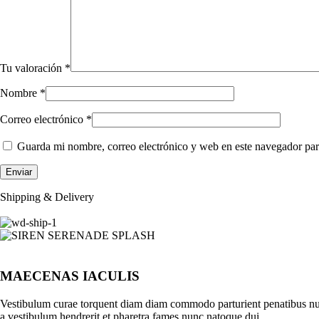
Tu valoración
*
Nombre
*
Correo electrónico
*
Guarda mi nombre, correo electrónico y web en este navegador par
Shipping & Delivery
MAECENAS IACULIS
Vestibulum curae torquent diam diam commodo parturient penatibus nunc 
a vestibulum hendrerit et pharetra fames nunc natoque dui.