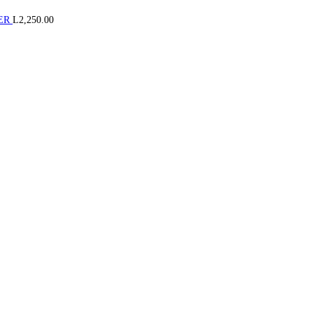
GER
L
2,250.00