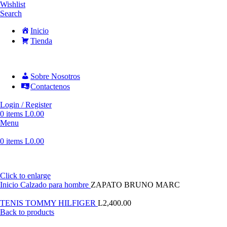
Wishlist
Search
Inicio
Tienda
Sobre Nosotros
Contactenos
Login / Register
0
items
L
0.00
Menu
0
items
L
0.00
Click to enlarge
Inicio
Calzado para hombre
ZAPATO BRUNO MARC
TENIS TOMMY HILFIGER
L
2,400.00
Back to products