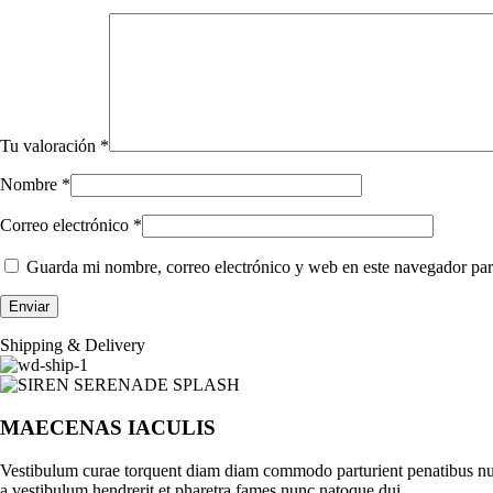
Tu valoración
*
Nombre
*
Correo electrónico
*
Guarda mi nombre, correo electrónico y web en este navegador par
Shipping & Delivery
MAECENAS IACULIS
Vestibulum curae torquent diam diam commodo parturient penatibus nunc 
a vestibulum hendrerit et pharetra fames nunc natoque dui.